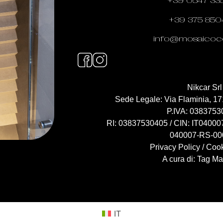
+39 0547 33
+39 375 850
info@mosaicoce
Nikcar Srl
Sede Legale: Via Flaminia, 1
P.IVA: 0383753
RI: 03837530405 / CIN: IT040
040007-RS-00
Privacy Policy
/
Cook
A cura di:
Tag Ma
IT