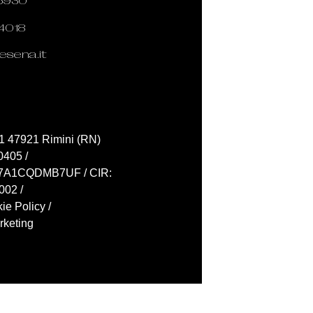
5930
4018
sena.it
71 47921 Rimini (RN)
0405 /
007A1CQDMB7UF / CIR:
002 /
ie Policy
/
rketing